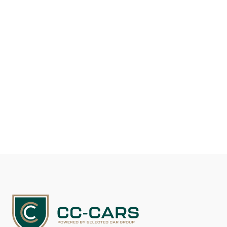
Drivmiddel
Benzin
Kilometer
117.100
DKK 219.900
Se detaljer
Kontakt