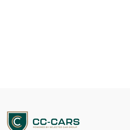
Drivmiddel
Benzin
Kilometer
117.100
DKK 219.900
Se detaljer
Kontakt