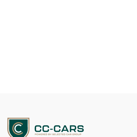
Drivmiddel
Benzin
Kilometer
22.579
DKK 699.900
Se detaljer
Kontakt