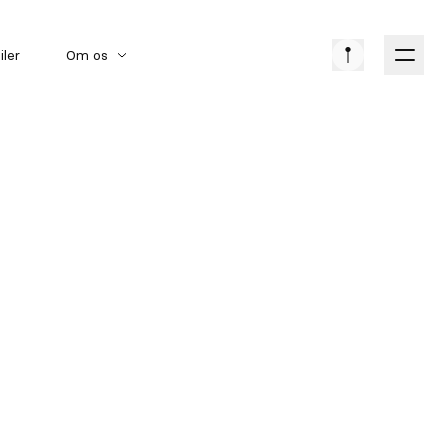
iler
Om os
Amerikanske biler
Bilmærker
Klassiske biler