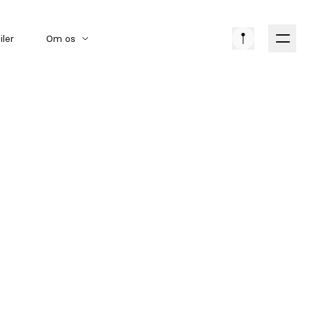
iler
Om os
Amerikanske biler
Bilmærker
Klassiske biler