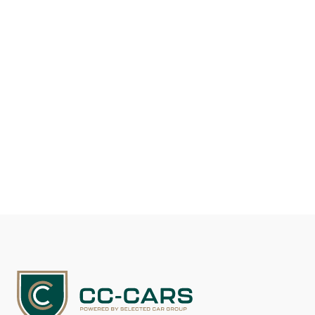
Drivmiddel
Benzin
Kilometer
26.000
DKK 1.099.900
Se detaljer
Kontakt