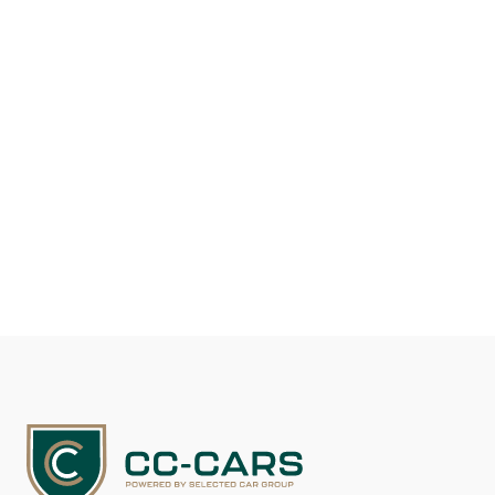
Drivmiddel
Benzin
Kilometer
117.100
DKK 219.900
Se detaljer
Kontakt