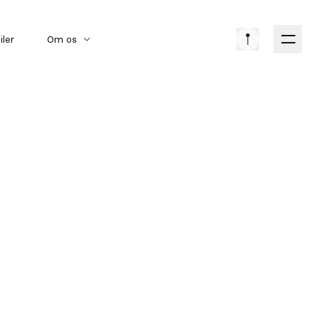
iler
Om os
Amerikanske biler
Bilmærker
Klassiske biler
EVENT
NETVÆRKSARRANGEMENT
DATO
23. JAN 2026
PRIS
GRATIS
LOKATION
MIDDELFART