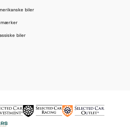
erikanske biler
lmærker
assiske biler