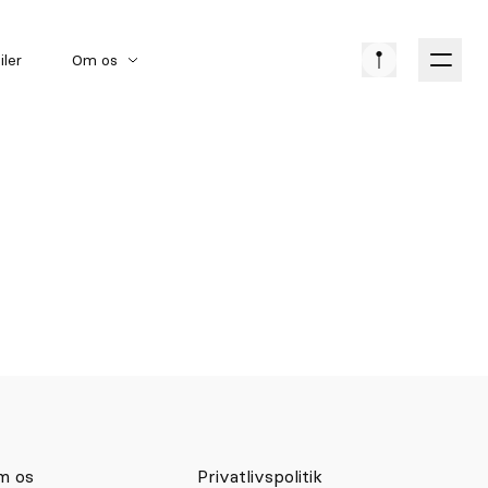
iler
Om os
Amerikanske biler
Bilmærker
Klassiske biler
m os
Privatlivspolitik