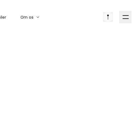
iler
Om os
Amerikanske biler
Bilmærker
Klassiske biler